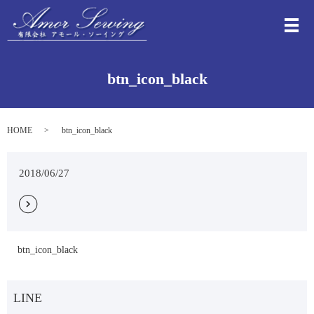
メ
btn_icon_black
HOME
btn_icon_black
2018/06/27
btn_icon_black