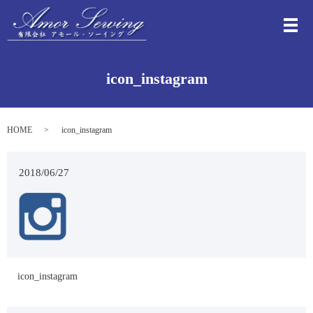
メ
icon_instagram
HOME
icon_instagram
2018/06/27
icon_instagram