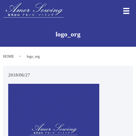
メ
logo_org
HOME
logo_org
2018/06/27