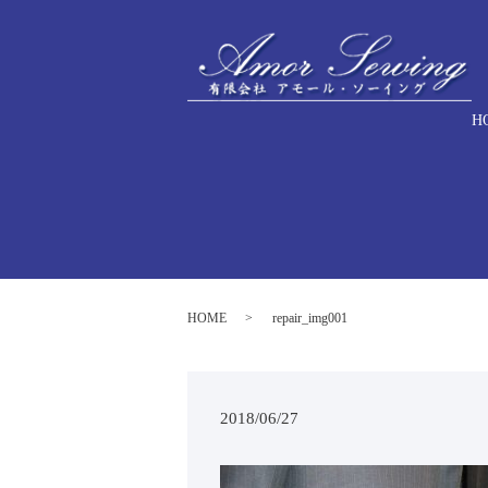
H
HOME
repair_img001
2018/06/27