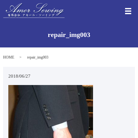
メ
repair_img003
HOME
repair_img003
2018/06/27