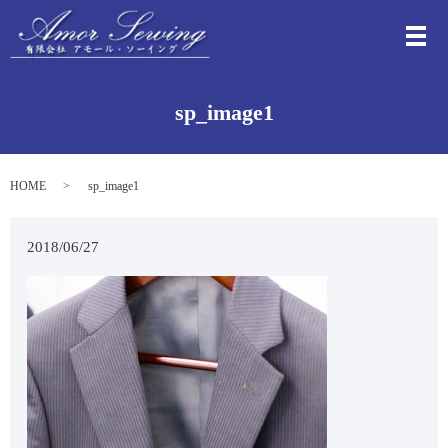
メ
sp_image1
HOME
sp_image1
2018/06/27