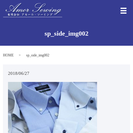
メ
sp_side_img002
HOME
sp_side_img002
2018/06/27